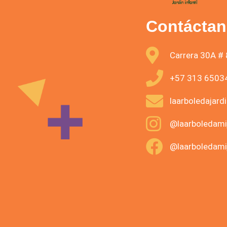
Contácta
Carrera 30A # 
+57 313 6503
laarboledajard
@laarboledami
@laarboledami