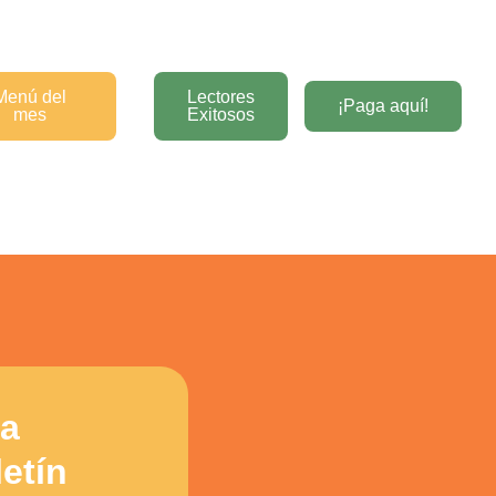
Menú del
Lectores
¡Paga aquí!
mes
Exitosos
 a
etín